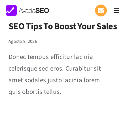
Salta
al
Toggl
Navig
contenuto
SEO Tips To Boost Your Sales
Chi Siamo
Agosto 9, 2026
Performance Marketing
Donec tempus efficitur lacinia
Performance Software
celerisque sed eros. Curabitur sit
Magazine
amet sodales justo lacinia lorem
quis obortis tellus.
Contati