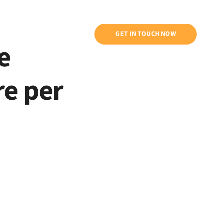
ntati
GET IN TOUCH NOW
e
re per