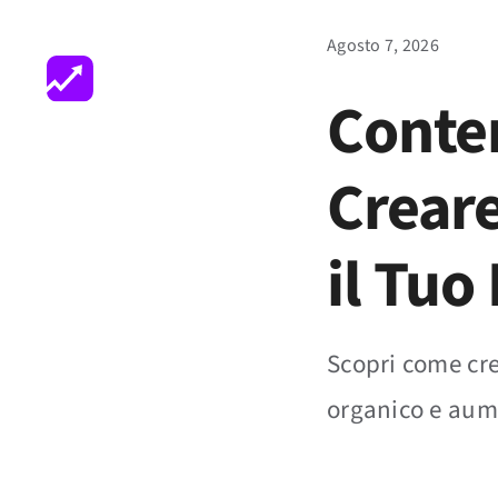
Salta
Agosto 7, 2026
al
Chi Siamo
Performance
contenuto
Conte
Creare
il Tuo
Scopri come crea
organico e aum