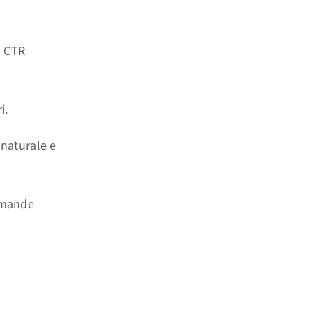
l CTR
i.
 naturale e
omande