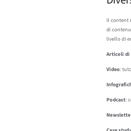
Il content 
di contenu
livello di
Articoli di
Video
: tut
Infografic
Podcast
: 
Newslette
Case stud