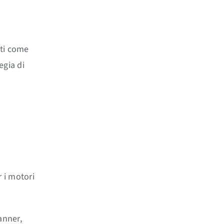
nti come
egia di
r i motori
anner,