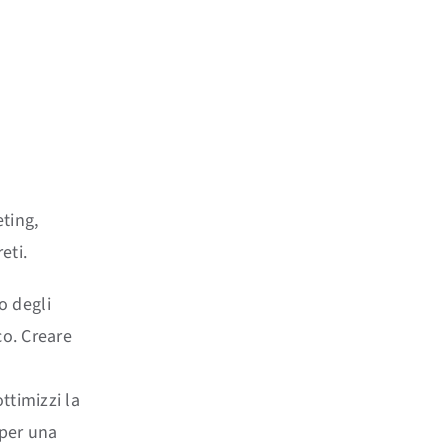
ting,
eti.
o degli
co. Creare
ttimizzi la
 per una