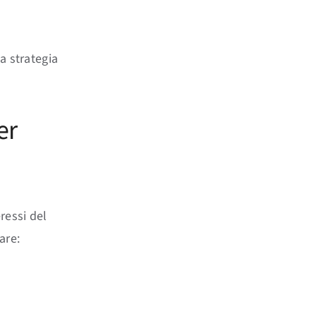
la strategia
er
ressi del
are: