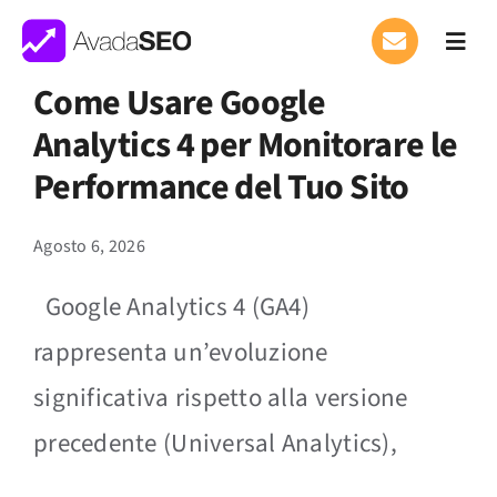
Salta
al
Toggl
Navig
contenuto
Come Usare Google
Chi Siamo
Analytics 4 per Monitorare le
Performance Marketing
Performance del Tuo Sito
Performance Software
Agosto 6, 2026
Google Analytics 4 (GA4)
Magazine
rappresenta un’evoluzione
Contati
significativa rispetto alla versione
precedente (Universal Analytics),