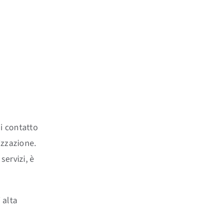
ni contatto
izzazione.
servizi, è
 alta