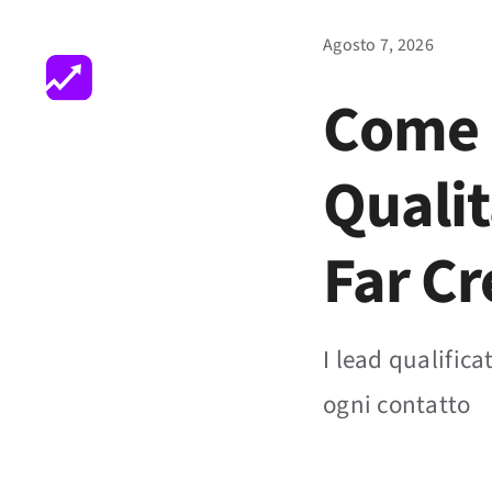
Salta
Agosto 7, 2026
al
Chi Siamo
Performance
contenuto
Come 
Qualit
Far Cr
I lead qualifica
ogni contatto