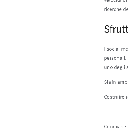
velocità di
ricerche de
Sfrut
I social m
personali.
uno degli 
Sia in ambi
Costruire 
Condividere