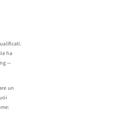
alificati.
ale ha
ing —
rare un
uoi
come: