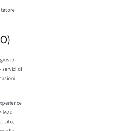
itatore
EO)
giusto.
 servizi di
casioni
experience
e lead
l sito,