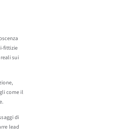
noscenza
fittizie
reali sui
zione,
gli come il
e.
ssaggi di
arre lead