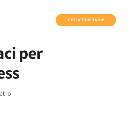
ntati
GET IN TOUCH NOW
aci per
ess
etro