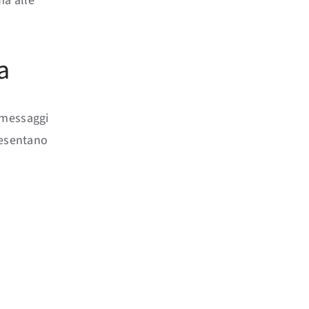
ma alle
a
 messaggi
resentano