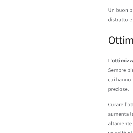
Un buon pi
distratto 
Ottim
L’
ottimizz
Sempre più 
cui hanno b
preziose.
Curare l’o
aumenta la 
altamente q